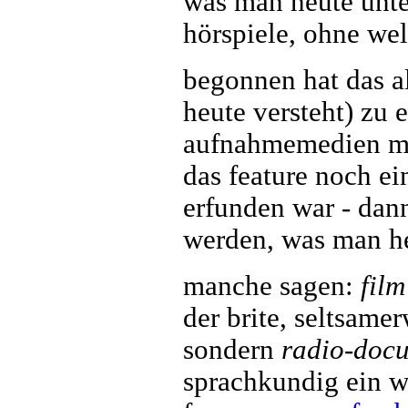
was man heute unter
hörspiele, ohne wel
begonnen hat das al
heute versteht) zu 
aufnahmemedien mo
das feature noch ei
erfunden war - dann
werden, was man heu
manche sagen:
film
der brite, seltsamer
sondern
radio-doc
sprachkundig ein we