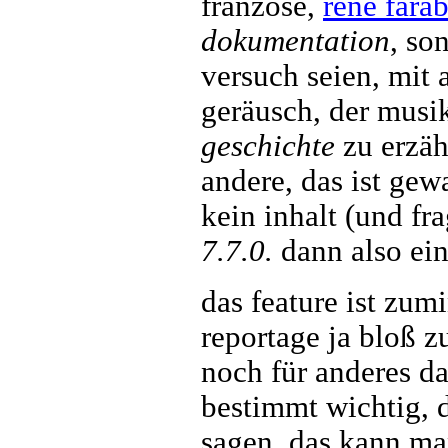
franzose,
rene farab
dokumentation
, so
versuch seien, mit 
geräusch, der musi
geschichte
zu erzäh
andere, das ist gewa
kein inhalt (und f
7.7.0.
dann also ein
das feature ist zum
reportage ja bloß zu
noch für anderes d
bestimmt wichtig, d
sagen, das kann ma