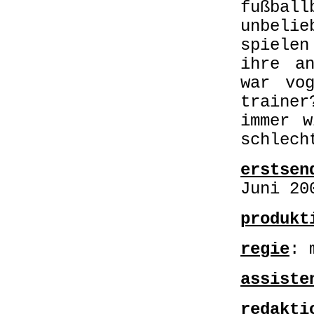
fußba
unbeli
spiele
ihre an
war vog
trainer
immer w
schlech
erstsen
Juni 20
produkt
regie
: 
assiste
redakti