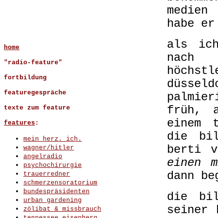
medien
habe er
als ic
home
nach e
"radio-feature"
höchs
fortbildung
düssel
featuregespräche
palmie
früh, 
texte zum feature
einem 
features
:
die bi
mein herz. ich.
berti 
wagner/hitler
angelradio
einen m
psychochirurgie
dann be
trauerredner
schmerzensoratorium
bundespräsidenten
die bi
urban gardening
seiner 
zölibat & missbrauch
tennessee eisenberg