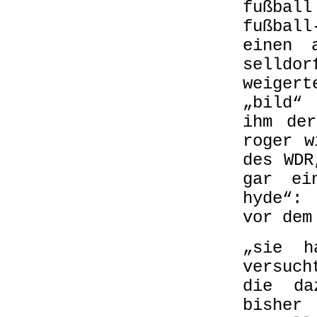
fußball
fußbal
einen 
selldor
weigert
„bild“ 
ihm der
roger w
des WDR
gar ei
hyde“:
vor dem
„sie h
versuch
die da
bishe