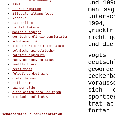
und 199
TAMIFLU
man sag
schrebergarten
illegale altenpflege
unters
karaoke
1994
pädophilie
rettet lukacs!
„rückt
mahler-autograph
richtig
der toth grüßt die pensionisten
schützenkönigin
und die
die gefährlichkeit der salami
polnische spargelstecher
vogts
patricia highsmith
happy cooking. ed fagan
deuts
zwettls traum
gewor
berti vogts
fußball-bundestrainer
becke
dieter baumann
vorauss
hellseher
swinger-clubs
sich 
class-action hero. ed fagan
sportbe
die jack-zoufal-show
trat ab
fortan
sendetermine
/ repräsentation