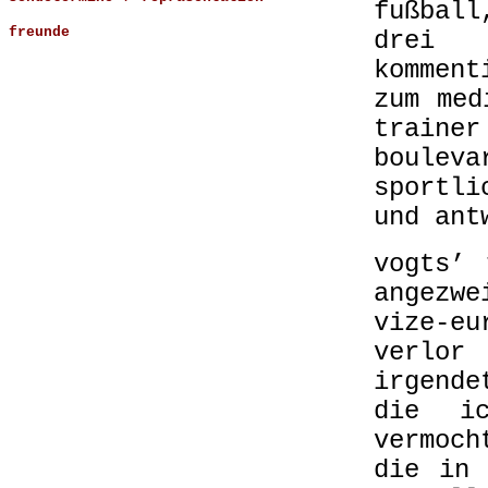
fußball
freunde
drei 
kommen
zum med
trai
boule
sportli
und ant
vogts’ 
angezw
vize-eu
verlor
irgend
die i
vermoch
die in 