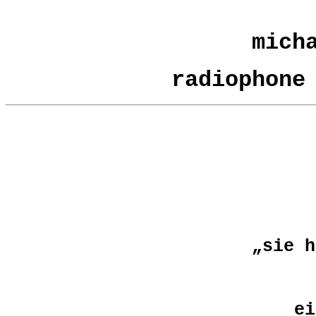
mich
radiophone
„sie h
ei