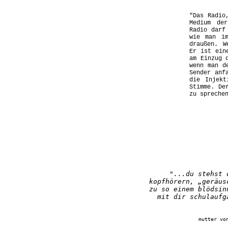
.
"Das Radio
.
Medium de
Radio darf
.
wie man im
draußen. W
.
Er ist ein
am Einzug 
wenn man d
.
Sender anf
die Injekt
.
Stimme. De
zu spreche
.
.
.
.
.
"...du stehst 
kopfhörern, „geräus
zu so einem blödsin
.
mit dir schulaufg
.
mutter vo
.