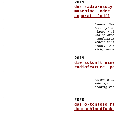
.
2019
der radio-essay
.
maschine. oder:
apparat. (pdf)
.
"Kennen Si
.
Mortley? R
Plamper? a
Radios arb
.
Rundfunkte
lenken ver
.
nicht. Wei
sich, von 
.
2019
.
die zukunft ein
radiofeature. p
.
.
"Braun gla
mehr spric
ständig ve
.
.
2020
das o-tonlose r
.
deutschlandfunk