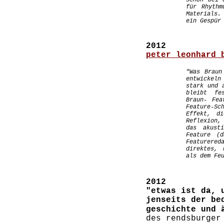
schon bei 
für Rhythm
Materials.
ein Gespür
2012
peter leonhard 
"Was Braun
entwickeln
stark und 
bleibt fe
Braun- Fea
Feature-Sc
Effekt, d
Reflexion,
das akusti
Feature (
Featurered
direktes, 
als dem Fe
2012
"etwas ist da, 
jenseits der be
geschichte und 
des rendsburger