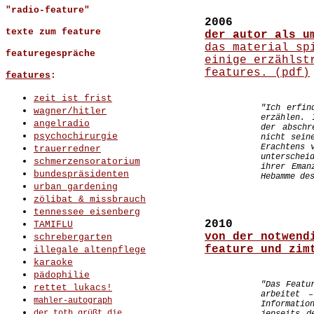
"radio-feature"
2006
texte zum feature
der autor als u
das material sp
featuregespräche
einige erzählst
features. (pdf)
features
:
zeit ist frist
"Ich erfin
wagner/hitler
erzählen.
angelradio
der abschr
psychochirurgie
nicht sein
Erachtens 
trauerredner
unterschei
schmerzensoratorium
ihrer Eman
bundespräsidenten
Hebamme de
urban gardening
zölibat & missbrauch
tennessee eisenberg
2010
TAMIFLU
von der notwend
schrebergarten
feature und zim
illegale altenpflege
karaoke
pädophilie
"Das Featu
rettet lukacs!
arbeitet 
mahler-autograph
Informatio
der toth grüßt die