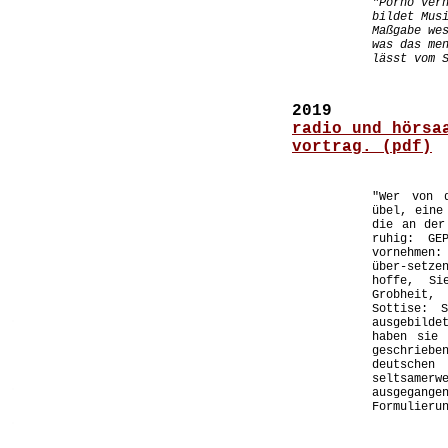
"Porno ver
bildet Mus
Maßgabe we
was das me
lässt vom 
2019
radio und hörsa
vortrag. (pdf)
"Wer von 
übel, ein
die an der
ruhig: GE
vornehmen
über-setze
hoffe, Si
Grobheit,
Sottise: S
.
ausgebilde
haben sie 
geschriebe
deutsche
seltsamerw
.
ausgegang
Formulieru
.