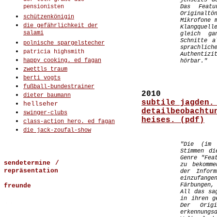
jenseits d
pensionisten
Das Featu
Originaltö
schützenkönigin
Mikrofone 
die gefährlichkeit der
Klangquel
salami
gleich ga
Schnitte a
polnische spargelstecher
sprachlic
patricia highsmith
Authentizi
happy cooking. ed fagan
hörbar."
zwettls traum
berti vogts
fußball-bundestrainer
2010
dieter baumann
subtile jagden.
hellseher
detailbeobachtu
swinger-clubs
heises. (pdf)
class-action hero. ed fagan
die jack-zoufal-show
"Die (im 
Stimmen di
Genre "Fea
sendetermine
/
zu bekomme
repräsentation
der Inform
einzufang
Färbungen,
freunde
All das sa
in ihren g
..
Der Orig
erkennungs