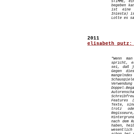
STIMME, ei
begeben ka
ist eine 
Iniesta) i
Lotte es s
2011
elisabeth putz:
"
Wenn man
spricht, e
sei, daß j
Gegen die
mangelnde
Schauspiel
Verwendung
Doppel-Beg
Autorensc
Schreibfre
Features 
Texte, sin
trotz od
Regisseu
Hintergrun
nach dem R
haben, hei
wesentlich