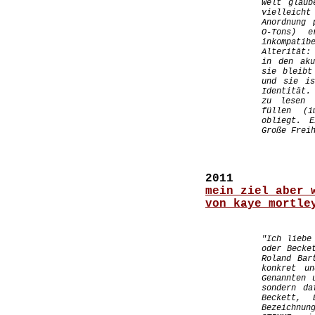
Welt glaub
vielleicht
Anordnung 
O-Tons) e
inkompat
Alterität:
in den aku
sie bleibt
und sie is
Identität.
zu lesen 
füllen (i
obliegt. E
Große Frei
2011
mein ziel aber 
von kaye mortle
"Ich liebe
oder Becke
Roland Bar
konkret u
Genannten 
sondern da
Beckett, 
Bezeichnun