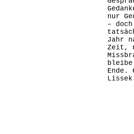
Gesprä
Gedank
nur Ge
– doch
tatsäc
Jahr n
Zeit, 
Missbr
bleibe
Ende. 
Lissek
.