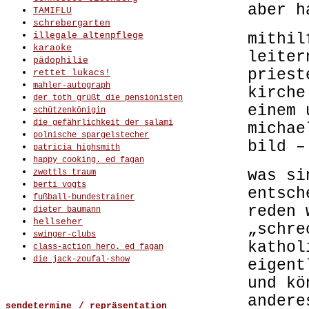
aber h
TAMIFLU
schrebergarten
illegale altenpflege
mithil
karaoke
leiter
pädophilie
priest
rettet lukacs!
mahler-autograph
kirche
der toth grüßt die pensionisten
einem 
schützenkönigin
die gefährlichkeit der salami
michae
polnische spargelstecher
bild –
patricia highsmith
happy cooking. ed fagan
was si
zwettls traum
berti vogts
entsch
fußball-bundestrainer
reden 
dieter baumann
hellseher
„schre
swinger-clubs
kathol
class-action hero. ed fagan
die jack-zoufal-show
eigent
und kö
andere
sendetermine
/ repräsentation