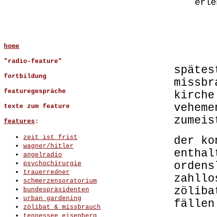
erle
home
"radio-feature"
spätes
fortbildung
missbr
featuregespräche
kirche
veheme
texte zum feature
zumei
features
:
zeit ist frist
der ko
wagner/hitler
enthal
angelradio
psychochirurgie
ordens
trauerredner
zahllo
schmerzensoratorium
zöliba
bundespräsidenten
urban gardening
fällen
zölibat & missbrauch
tennessee eisenberg