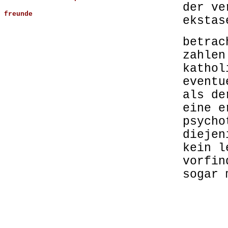
der ve
freunde
eksta
betrac
zahlen
kathol
eventu
als de
eine e
psycho
diejen
kein l
vorfin
sogar 
..
..