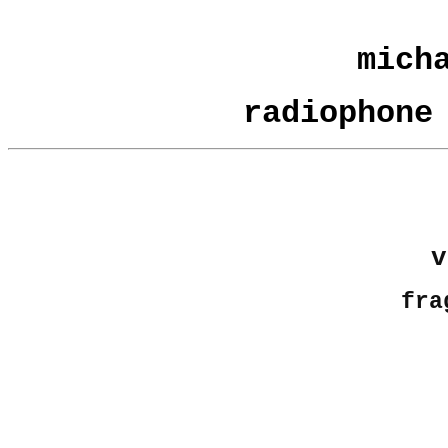
mich
radiophone
v
fra