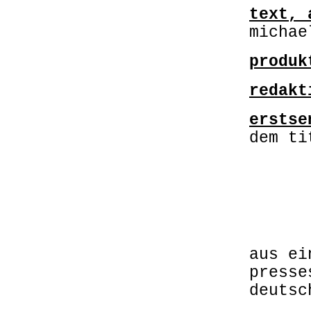
text, 
michae
produk
redakt
erstse
dem t
.
.+
.
.
.
.
aus ei
presse
..
.
deutsc
.