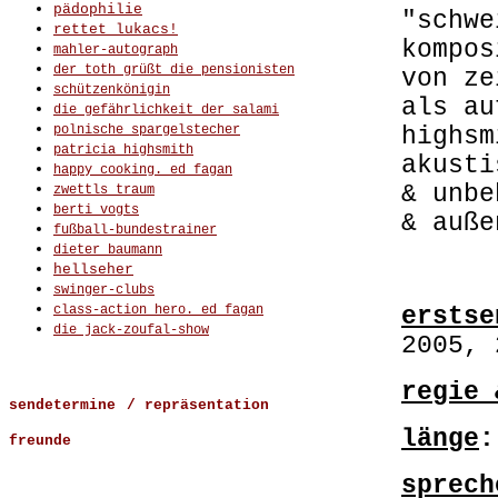
pädophilie
"schwe
rettet lukacs!
kompos
mahler-autograph
der toth grüßt die pensionisten
von z
schützenkönigin
als a
die gefährlichkeit der salami
polnische spargelstecher
highsm
patricia highsmith
akusti
happy cooking. ed fagan
& unbe
zwettls traum
berti vogts
& auße
fußball-bundestrainer
dieter baumann
.
hellseher
swinger-clubs
class-action hero. ed fagan
erstse
die jack-zoufal-show
2005, 
regie 
sendetermine
/ repräsentation
länge
:
freunde
sprech