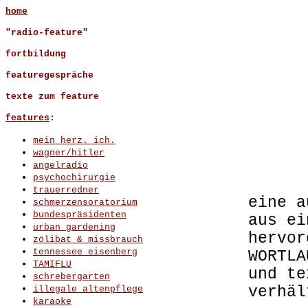
home
"radio-feature"
fortbildung
featuregespräche
texte zum feature
features
:
mein herz. ich.
wagner/hitler
angelradio
psychochirurgie
trauerredner
eine a
schmerzensoratorium
bundespräsidenten
aus ei
urban gardening
hervor
zölibat & missbrauch
tennessee eisenberg
WORTLA
TAMIFLU
und te
schrebergarten
verhäl
illegale altenpflege
karaoke