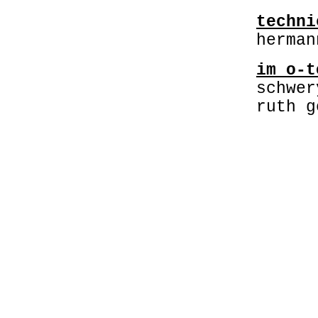
techni
herman
im o-t
schwer
ruth g